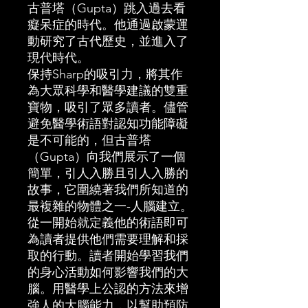
古普塔（Gupta）跳入過去看
癡呆症的時代。他通過啟蒙運
動研究了古代歷史，並進入了
現代時代。
保持Sharp的吸引力，將其作
為大眾科學和醫學建議的雙重
寶物，吸引了眾多讀者。儘管
避免醫學術語對認知功能障礙
是不可能的，但古普塔
（Gupta）向我們展示了一個
簡單，引人入勝且引人入勝的
故事，它圍繞著我們所知道的
最複雜的物體之一-人腦建立。
從一開始就定義他的術語即可
為讀者提供他們需要理解和採
取的行動。讀者開始學習我們
的身心活動如何影響我們的大
腦。用醫學上公認的方法來增
強人的大腦能力，以幫助預防