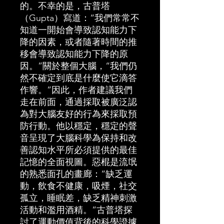
的。不幸的是，古普塔
（Gupta）寫道：“我們常常不
知道一開始會導致認知能力下
降的因素，或者隨著時間的推
移會導致認知能力下降的原
因。”關於整個大腦，“我們仍
然不確定到底是什麼使它滴答
作響。”因此，作者建議我們
走在前面，通過採取被廣泛認
為對大腦友好的行為來採取預
防行動。他以穩定，穩定的聲
音呈現了大腦科學為保持和改
善認知水平所必須提供的最佳
記憶的全面視圖。惡棍是流氓
的熟悉面孔的畫廊：“缺乏運
動，飲食不健康，吸煙，社交
孤立，睡眠差，缺乏精神刺激
活動和濫用酒精。”古普塔探
討了運動價值背後的科學證據