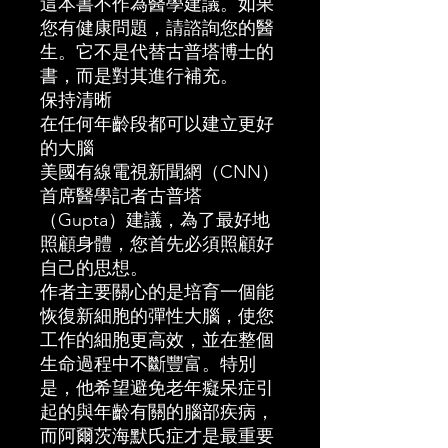
這本書不作為醫學建議。如果
您有健康問題，請諮詢您的醫
生。它不是代替古普塔博士的
書，而是對其進行補充。
保持清晰
在任何年齡段都可以建立更好
的大腦
美國有線電視新聞網（CNN）
首席醫學記者古普塔
（Gupta）建議，為了最好地
照顧身體，您首先必須照顧好
自己的思想。
作者主要關心的是培育一個能
恢復新細胞的彈性大腦，使您
工作的細胞更高效，並在整個
生命過程中不斷豐富。特別
是，他希望避免老年癡呆症引
起的與年齡有關的腦部疾病，
而阿爾茨海默氏症才是最重要