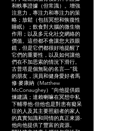
和軼事證據（但常識）。增強
注意力，專注力和專注力的策
略；放鬆（包括冥想和恢復性
睡眠）；飲食對大腦的微生物
作用；以及多元化社交網絡的
價值。這些都不會讓您大跌眼
鏡，但是它們都很好地提醒了
它們的重要性，以及如何讓他
們在不加思索的情況下滑行。
古普塔是個無恥的名言—“我
的朋友，演員和健身愛好者馬
修·麥康納（Matthew
McConaughey）”向他提供鍛
煉建議；達賴喇嘛在冥想中私
下輔導他-但他也是對患有癡呆
症的人及其主要照顧者的家人
的真實知識和同情的真正來源-
他向他提供了豐富的資源。