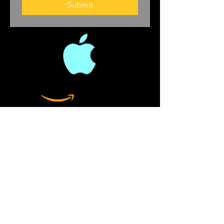
Submit
noble and global quest to
gather up and analyze how
doctors tackle brain
function problems and
cognitive challenges. He
holds an impressive list of
characters and anecdotes
from his efforts..
Gupta dove into times
past to look at dementia.
He looked at ancient
history, through the
Enlightenment, and into
the modern era.