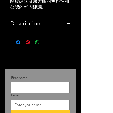
關於建立健康大腦的包容性和
公認的堅固建議。
Description
PayPal
Keep Sharp is Dr. Sanjay
Gupta’s comprehensive
guide to cognitive
dysfunction disease in its
various forms, including
First name
dementia, and the
prevention, treatment, and
strategies to cope.
Email
Gupta bravely initiated a