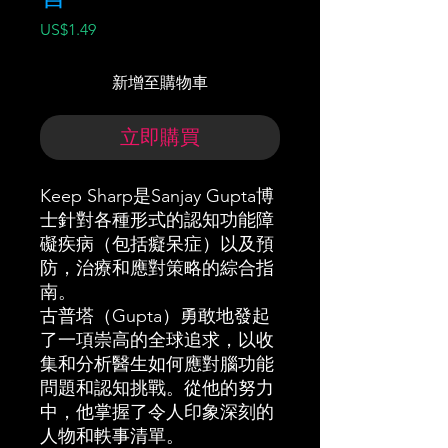
價
US$1.49
格
新增至購物車
立即購買
Keep Sharp是Sanjay Gupta博
士針對各種形式的認知功能障
礙疾病（包括癡呆症）以及預
防，治療和應對策略的綜合指
南。
古普塔（Gupta）勇敢地發起
了一項崇高的全球追求，以收
集和分析醫生如何應對腦功能
問題和認知挑戰。從他的努力
中，他掌握了令人印象深刻的
人物和軼事清單。