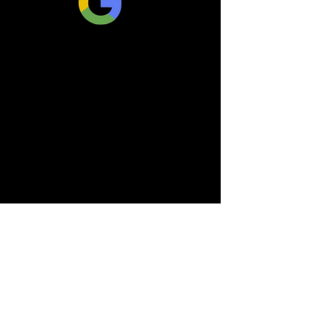
SCOTT CAMPBELL：作者/博客共和國王牌圖書
奧巴馬圖書反共產主義圖書洛杉磯，加利福尼亞