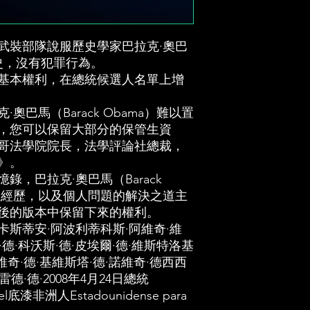
學院院長，法
報》和《世界
埃塞俄比亞動
武裝部隊說服歷史學家巴拉克·奧巴
的歷史，沒有犯罪行為。
克·奧巴馬（Bar
基本權利，在總統候選人名單上增
的歷史性經歷
道主席國歷史
奧巴馬（Barack Obama）難以置
本中保留下來
，您可以保留大部分的保管生資
哥法學院院長，法學評論社總裁，
奧巴馬總統將
》。
波利蒂科斯·阿維
，巴拉克·奧巴馬（Barack
德·愛荷華·德·
史性經歷，以及個人問題的解決之道主
洛基·阿維斯塔·
後的版本中保留下來的權利。
斯蒂安·阿波利蒂科斯·阿維奇·維
基維斯塔·德·諾
·德·科沃斯·德·皮埃爾·德·維斯特洛基
西瓦德·德·維維雷
維奇·德·基維斯塔·德·諾維奇·德西西
統Unidos，con
德·德·2008年4月24日總統
洲人Estadounid
n el底漆非洲人Estadounidense para