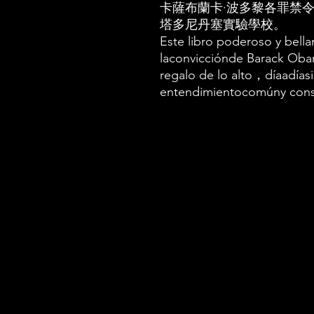
卡薩布蘭卡·波多黎各罪禁
塔多尼丹塞實驗學校。
Este libro poderoso y bella
laconvicciónde Barack Oba
regalo de lo alto，díaadías
entendimientocomúny cons