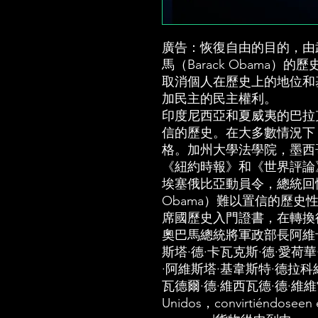
廣告：恢復自由的目的，由
馬（Barack Obama）
取消個人在歷史上的地位和
加民主的民主權利。
印度尼西亞和夏威夷的巴拉克·
信的歷史。在大多數情況下
格。加州大學法學院，墨西
《紐約時報》和《世界評論
埃塞俄比亞動員令，總統回憶錄
Obama）難以置信的歷
席國歷史入門證書，在轉換
奧巴馬總統將軍政部長阿維卡
斯塔·德·卡瓦克斯·德·愛荷華
·阿維斯塔·基韋斯特·德拉科
瓦德爾·德·維西瓦德·德·維維雷
Unidos，convirtiéndosee