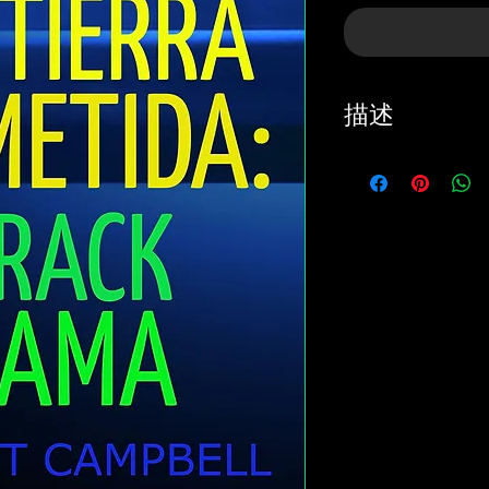
描述
廣告：恢復自
服歷史學家巴拉克
Obama）的
取消個人在歷
在總統候選人
利。
印度尼西亞和
（Barack 
大多數情況下
管生資格。加