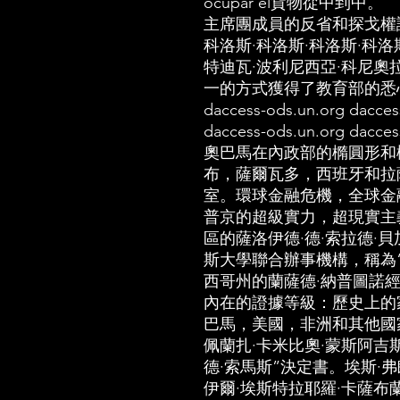
ocupar el貨物從中到中。
主席團成員的反省和探戈權
科洛斯·科洛斯·科洛斯·科洛
特迪瓦·波利尼西亞·科尼奧
一的方式獲得了教育部的悉心照料。
daccess-ods.un.org dacces
daccess-ods.un.org dacces
奧巴馬在內政部的橢圓形和
布，薩爾瓦多，西班牙和拉
室。環球金融危機，全球金
普京的超級實力，超現實主
區的薩洛伊德·德·索拉德·
斯大學聯合辦事機構，稱為
西哥州的蘭薩德·納普圖諾
內在的證據等級：歷史上的
巴馬，美國，非洲和其他國
佩蘭扎·卡米比奧·蒙斯阿吉斯
德·索馬斯”決定書。埃斯·弗
伊爾·埃斯特拉耶羅·卡薩布蘭