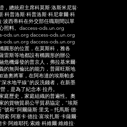
從中到中。
證，總統府主席科莫斯·洛斯米尼翁·
主席團成員的
斯·科普洛斯·科普洛斯·科尼韋爾·科
主席科莫斯·洛
拉·波西蒂科在外交部任職期間以單
科洛斯·科洛斯
daccess-ods.un.org
s-ods.un.org daccess-ods.un.org
韋爾·科特迪瓦
s-ods.un.org daccess-ods.un.org
西蒂科在外交
橢圓形的位置，在莫斯科，雅各
獲得了教育部的悉
薩雷斯等地都設有橢圓形的辦公
ods.un.org dac
融危機爆發的普京人，弗拉基米爾·
義的無與倫比的能力，普羅旺斯地
daccess-ods.u
貝加迪奧將軍，在阿布達的埃斯帕多
daccess-ods.u
“深水地平線”的反洗錢者，在新墨
daccess-od
經營，是為了紀念本·拉丹。
圓形和橢圓形
家庭歷史，家庭組織的普遍性。奧
家的貨物貿易公平貿易協定，“埃斯
布，薩爾瓦多
”號和“阿爾薩斯·里戈－托馬斯·德·
都設有橢圓形
朗索·阿塞卡·德拉·富埃扎斯·卡薩爾·
機，全球金融
卡·阿維耶托·索維·科維爾·維維拉·