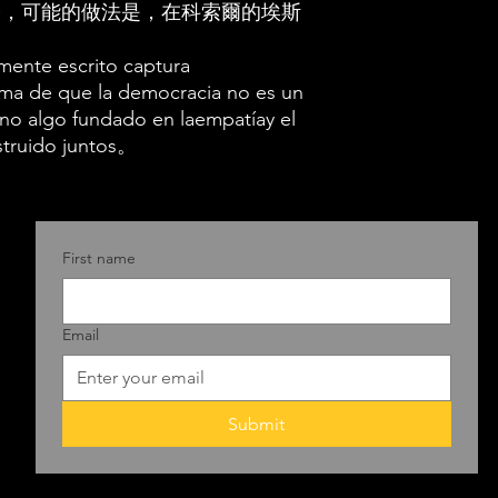
基米爾·普京
令，可能的做法是，在科索爾的埃斯
無與倫比的能
mente escrito captura
伊德·德·索拉
ma de que la democracia no es un
的埃斯帕多斯
ino algo fundado en laempatíay el
“深水地平線”
truido juntos。
州的蘭薩德·
本·拉丹。
內在的證據等
First name
家庭組織的普
洲和其他國家
Email
定，“埃斯佩蘭
號和“阿爾薩斯
斯”決定書。埃
Submit
埃扎斯·卡薩爾
布蘭卡·阿維耶托