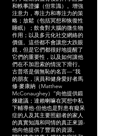
和軼事證據（但常識）。增強
注意力，專注力和專注力的策
略；放鬆（包括冥想和恢復性
睡眠）；飲食對大腦的微生物
作用；以及多元化社交網絡的
價值。這些都不會讓您大跌眼
鏡，但是它們都很好地提醒了
它們的重要性，以及如何讓他
們在不加思索的情況下滑行。
古普塔是個無恥的名言—“我
的朋友，演員和健身愛好者馬
修·麥康納（Matthew
McConaughey）”向他提供鍛
煉建議；達賴喇嘛在冥想中私
下輔導他-但他也是對患有癡呆
症的人及其主要照顧者的家人
的真實知識和同情的真正來源-
他向他提供了豐富的資源。