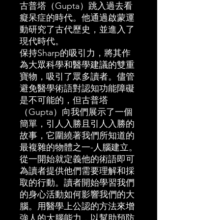
古普塔（Gupta）跳入過去看
癡呆症的時代。他通過啟蒙運
動研究了古代歷史，並進入了
現代時代。
保持Sharp的吸引力，將其作
為大眾科學和醫學建議的雙重
寶物，吸引了眾多讀者。儘管
避免醫學術語對認知功能障礙
是不可能的，但古普塔
（Gupta）向我們展示了一個
簡單，引人入勝且引人入勝的
故事，它圍繞著我們所知道的
最複雜的物體之一-人腦建立。
從一開始就定義他的術語即可
為讀者提供他們需要理解和採
取的行動。讀者開始學習我們
的身心活動如何影響我們的大
腦。用醫學上公認的方法來增
強人的大腦能力，以幫助預防