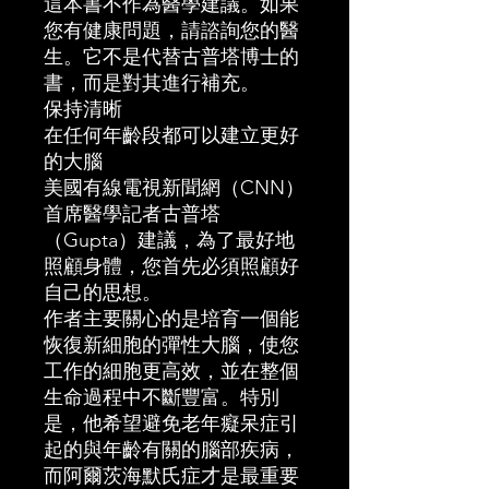
這本書不作為醫學建議。如果
您有健康問題，請諮詢您的醫
生。它不是代替古普塔博士的
書，而是對其進行補充。
保持清晰
在任何年齡段都可以建立更好
的大腦
美國有線電視新聞網（CNN）
首席醫學記者古普塔
（Gupta）建議，為了最好地
照顧身體，您首先必須照顧好
自己的思想。
作者主要關心的是培育一個能
恢復新細胞的彈性大腦，使您
工作的細胞更高效，並在整個
生命過程中不斷豐富。特別
是，他希望避免老年癡呆症引
起的與年齡有關的腦部疾病，
而阿爾茨海默氏症才是最重要