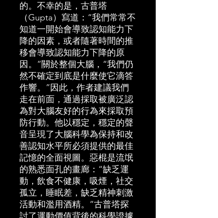
的。不幸的是，古普塔
（Gupta）寫道：“我們常常不
知道一開始會導致認知能力下
降的因素，或者隨著時間的推
移會導致認知能力下降的原
因。”關於整個大腦，“我們仍
然不確定到底是什麼使它滴答
作響。”因此，作者建議我們
走在前面，通過採取被廣泛認
為對大腦友好的行為來採取預
防行動。他以穩定，穩定的聲
音呈現了大腦科學為保持和改
善認知水平所必須提供的最佳
記憶的全面視圖。惡棍是流氓
的熟悉面孔的畫廊：“缺乏運
動，飲食不健康，吸煙，社交
孤立，睡眠差，缺乏精神刺激
活動和濫用酒精。”古普塔探
討了運動價值背後的科學證據