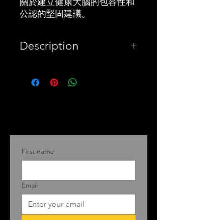
關於建立健康大腦的包容性和
公認的堅固建議。
Description
PayPal
Keep Sharp is Dr. Sanjay
Gupta’s comprehensive
guide to cognitive
dysfunction disease in
First name
its various forms,
including dementia, and
the prevention,
Email
treatment, and
strategies to