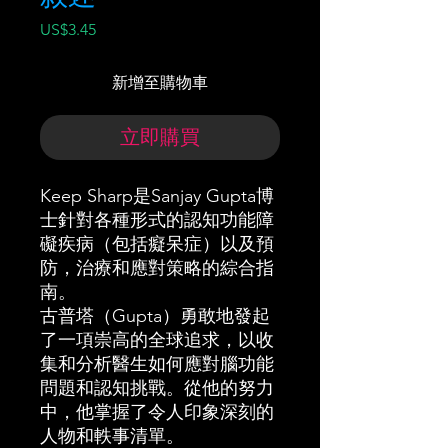
價
US$3.45
格
新增至購物車
立即購買
Keep Sharp是Sanjay Gupta博
士針對各種形式的認知功能障
礙疾病（包括癡呆症）以及預
防，治療和應對策略的綜合指
南。
古普塔（Gupta）勇敢地發起
了一項崇高的全球追求，以收
集和分析醫生如何應對腦功能
問題和認知挑戰。從他的努力
中，他掌握了令人印象深刻的
人物和軼事清單。