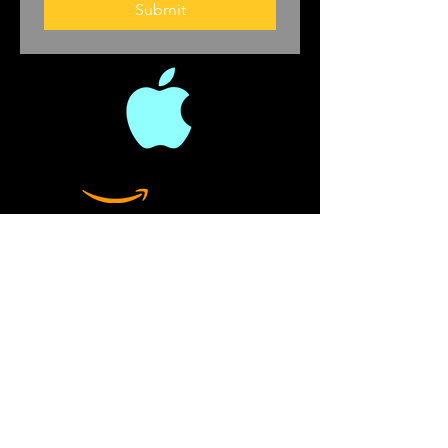
Submit
cope.Gupta bravely
initiated a noble and
global quest to gather
up and analyze how
doctors tackle brain
function problems and
cognitive challenges. He
holds an impressive list
of characters and
anecdotes from his
efforts..Gupta dove into
times past to look at
dementia. He looked at
ancient history, through
the Enlightenment, and