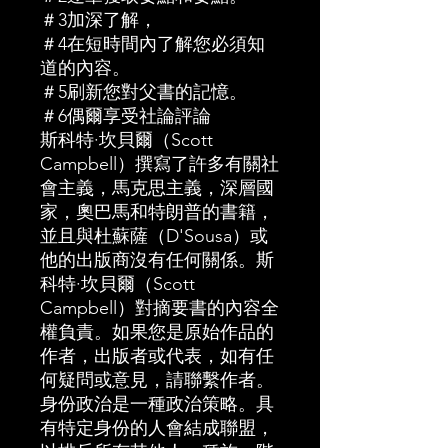
＃3加深了解，
＃4在短時間內了解您必須知
道的內容。
＃5刷新您對父書的記憶。
＃6偶爾享受社論評論
斯科特·坎貝爾（Scott
Campbell）撰寫了許多有關社
會主義，馬克思主義，深層國
家，奧巴馬和特朗普的書籍，
並且與杜蘇薩（D'Sousa）或
他的出版商沒有任何關係。斯
科特·坎貝爾（Scott
Campbell）對摘要書的內容全
權負責。如果您是原始作品的
作者，出版者或代表，如有任
何疑問或意見，請聯繫作者。
身份政治是一種政治策略。具
有特定身份的人會結成聯盟，