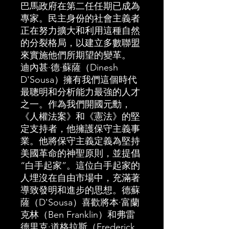
巴馬政府在第二任任期已成為
專家。民主身份的社會主義者
正在努力擴大和利用這種自然
的分裂格局，以建立多數聯盟
來實施他們所期望的變革。
迪內甚·德·蘇薩（Dinesh
D'Sousa）擁有我們這個時代
最聰明和分析能力最強的人才
之一。作為我們開國元勳，
《人權法案》和《憲法》的堅
定支持者，他擁護保守主義事
業。他將保守主義定義為堅持
美國革命的神聖原則，並提倡
“白手起家”。這位白手起家的
人埋沒在自由市場中，充滿著
導致發明和進步的思想。德蘇
薩（D'Sousa）喜歡將本·富蘭
克林（Ben Franklin）和弗雷
德里克·道格拉斯（Frederick