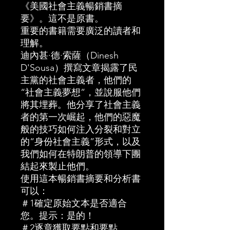
《美國社會主義暢銷書摘
要》。這不是原書。
重要的書籍需要廣泛的讀者和
理解。
迪內甚·德·索薩（Dinesh
D'Sousa）撰寫文章揭露了民
主黨的社會主義者，他們的
“社會主義夢想”，並說服他們
將其埋葬。他分享了社會主義
者的第一次崛起，他們的惡魔
般的技巧如何注入分裂和對立
的“身份社會主義”形式，以及
我們如何在特朗普的領導下團
結起來製止他們。
使用這本暢銷書摘要和分析書
可以：
＃1確定原始文本是否適合
您。提示：是的！
＃2逐章獲取要點和要點。