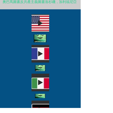
奧巴馬圖書反共產主義圖書洛杉磯，加利福尼亞